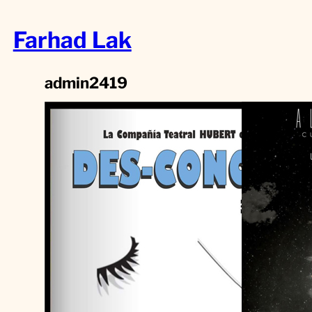
Saltar
Farhad Lak
al
contenido
admin2419